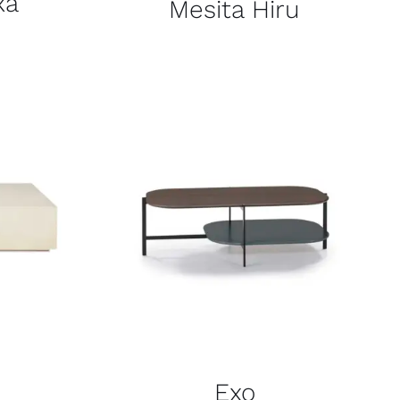
xa
Mesita Hiru
s
Exo