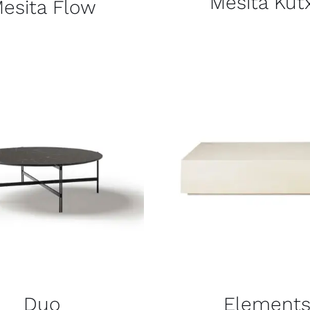
Mesita Kut
esita Flow
Duo
Element