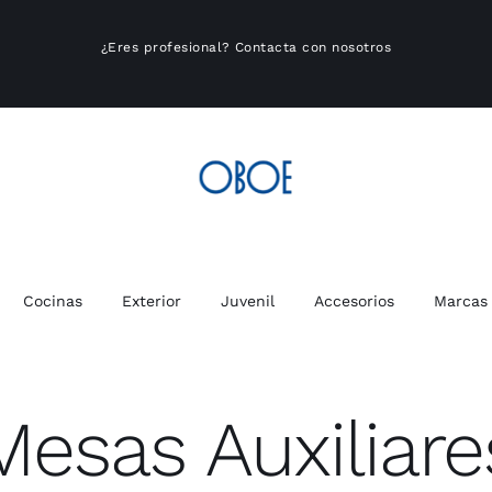
¿Eres profesional?
Contacta con nosotros
Cocinas
Exterior
Juvenil
Accesorios
Marcas
Mesas Auxiliare