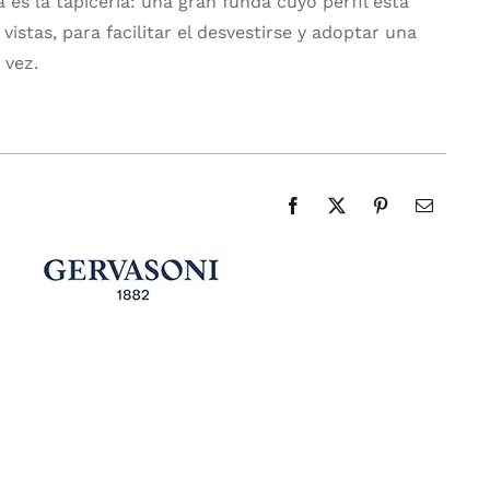
a es la tapicería: una gran funda cuyo perfil está
vistas, para facilitar el desvestirse y adoptar una
 vez.