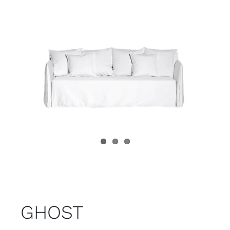
Juvenil
Accesorios
Marcas
Tiendas
Proyectos
GHOST