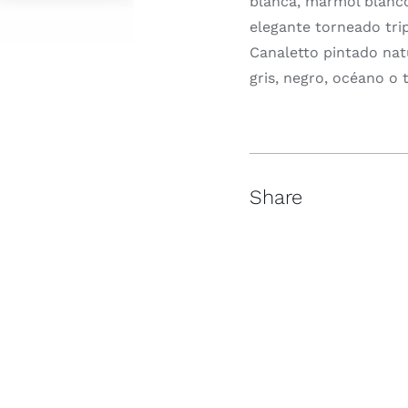
blanca, mármol blanco
elegante torneado tri
Canaletto pintado nat
gris, negro, océano o 
Share