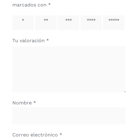
marcados con
*
1 de 5
2 de 5
3 de 5
4 de 5
5 de 5
estrellas
estrellas
estrellas
estrellas
estrellas
Tu valoración
*
Nombre
*
Correo electrónico
*