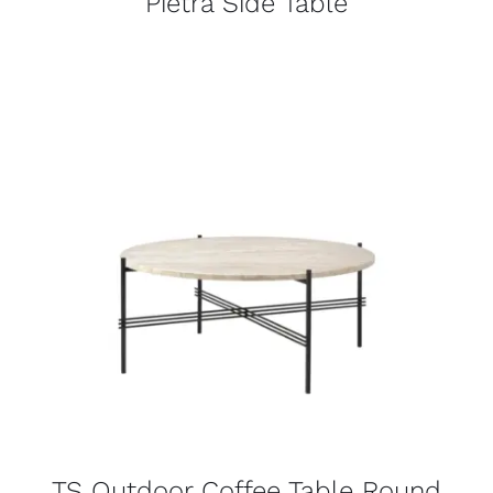
Pietra Side Table
TS Outdoor Coffee Table Round