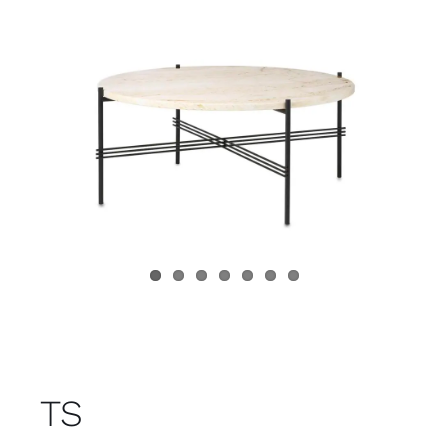
Juvenil
Accesorios
Marcas
Tiendas
Proyectos
TS