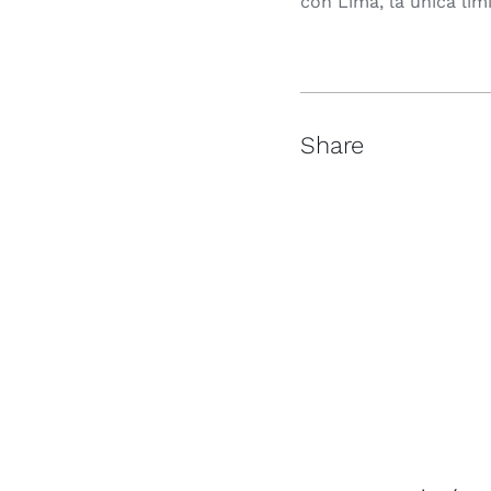
con Lima, la única lim
Share