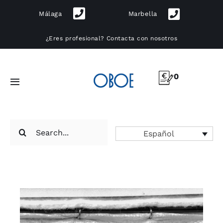
Skip
Málaga
Marbella
to
content
¿Eres profesional?
Contacta con nosotros
0
Toggle
Navigation
Muebles
Search
Español
for:
Iluminación
Cocinas
Exterior