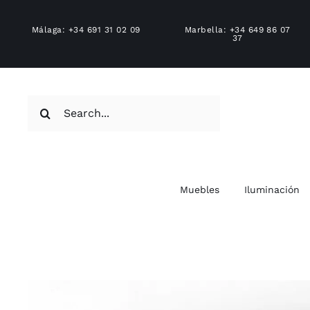
Skip
to
Málaga: +34 691 31 02 09
Marbella: +34 649 86 07
37
content
Search
for:
Muebles
Iluminación