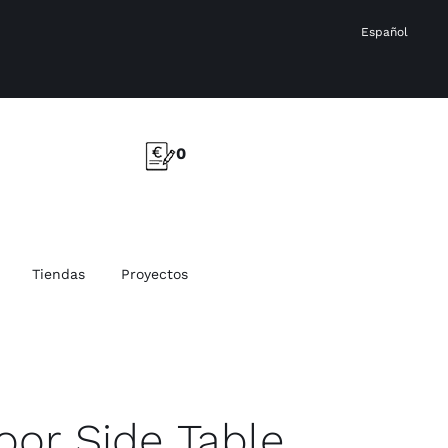
Español
0
Tiendas
Proyectos
oor Side Table