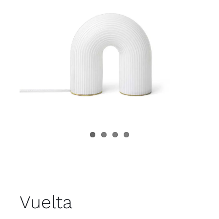
Juvenil
Accesorios
Marcas
Tiendas
Proyectos
Vuelta