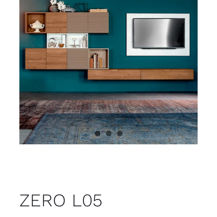
Juvenil
Accesorios
Marcas
Tiendas
Proyectos
ZERO L05