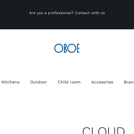
Are you a professional?
Contact with us
Kitchens
Outdoor
Child room
Accesories
Bran
CLOUD