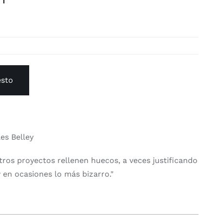
n
esto
les Belley
ros proyectos rellenen huecos, a veces justificando
 en ocasiones lo más bizarro."