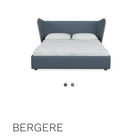
Juvenil
Accesorios
Marcas
Tiendas
Proyectos
BERGERE