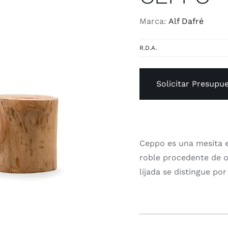
Marca:
Alf Dafré
R.D.A.
Solicitar Presupu
Ceppo es una mesita e
roble procedente de or
lijada se distingue por