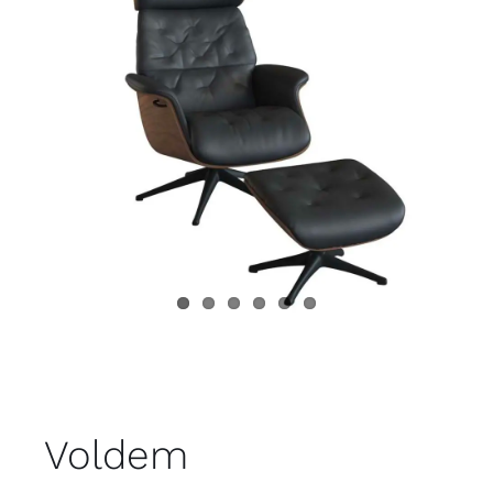
Juvenil
Accesorios
Marcas
Tiendas
Proyectos
Voldem